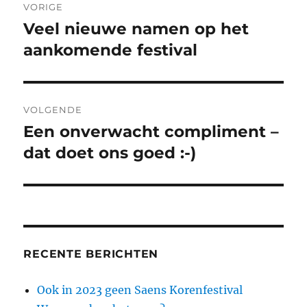
o
p
VORIGE
o
p
navigatie
Veel nieuwe namen op het
Vorig
k
bericht:
aankomende festival
VOLGENDE
Een onverwacht compliment –
Volgend
bericht:
dat doet ons goed :-)
RECENTE BERICHTEN
Ook in 2023 geen Saens Korenfestival