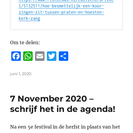
l/5132511/hoe-besmettelijk-een-koor-
zingen-zit-tussen-praten-en-hoesten-
kerk-zang
Om te delen:
F
W
E
T
D
a
h
m
w
el
c
at
ai
it
e
Geplaatst
juni 1, 2020
op
e
s
l
te
n
b
A
r
7 November 2020 –
o
p
schrijf het in de agenda!
o
p
k
Na een 5e festival in de herfst in plaats van het