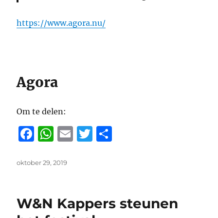
https://www.agora.nu/
Agora
Om te delen:
F
W
E
T
D
a
h
m
w
el
c
at
ai
it
e
Geplaatst
oktober 29, 2019
op
e
s
l
te
n
b
A
r
W&N Kappers steunen
o
p