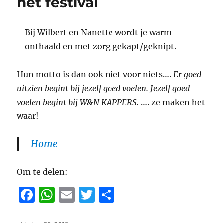
het festival
o
p
k
Bij Wilbert en Nanette wordt je warm
onthaald en met zorg gekapt/geknipt.
Hun motto is dan ook niet voor niets….
Er goed
uitzien begint bij jezelf goed voelen. Jezelf goed
voelen begint bij W&N KAPPERS.
….
ze maken het
waar!
Home
Om te delen:
F
W
E
T
D
a
h
m
w
el