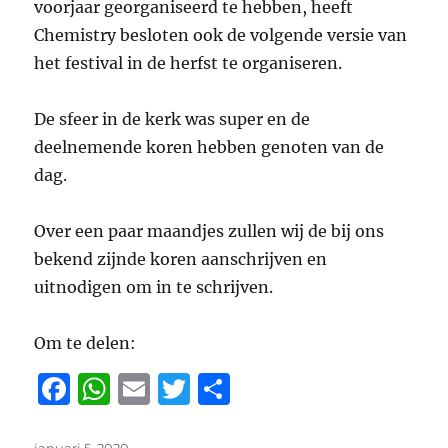
voorjaar georganiseerd te hebben, heeft
Chemistry besloten ook de volgende versie van
het festival in de herfst te organiseren.
De sfeer in de kerk was super en de
deelnemende koren hebben genoten van de
dag.
Over een paar maandjes zullen wij de bij ons
bekend zijnde koren aanschrijven en
uitnodigen om in te schrijven.
Om te delen:
F
W
E
T
D
a
h
m
w
el
Geplaatst