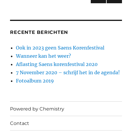
o
p
VOL
paginering
GEN
k
DE
PAGI
NA
RECENTE BERICHTEN
Ook in 2023 geen Saens Korenfestival
Wanneer kan het weer?
Aflasting Saens korenfestival 2020
7 November 2020 – schrijf het in de agenda!
Fotoalbum 2019
Powered by Chemistry
Contact