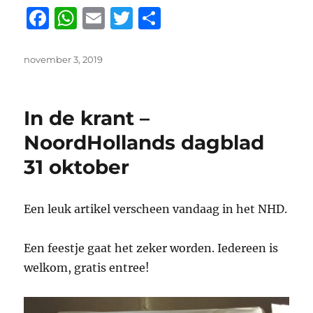
F
W
E
T
D
a
h
m
w
el
c
at
ai
it
e
Geplaatst
november 3, 2019
op
e
s
l
te
n
b
A
r
In de krant –
o
p
NoordHollands dagblad
o
p
31 oktober
k
Een leuk artikel verscheen vandaag in het NHD.
Een feestje gaat het zeker worden. Iedereen is
welkom, gratis entree!