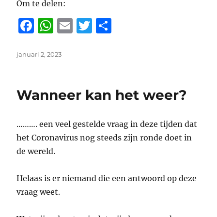
Om te delen:
F
W
E
T
D
a
h
m
w
el
c
at
ai
it
e
Geplaatst
januari 2, 2023
op
e
s
l
te
n
b
A
r
Wanneer kan het weer?
o
p
o
p
………. een veel gestelde vraag in deze tijden dat
k
het Coronavirus nog steeds zijn ronde doet in
de wereld.
Helaas is er niemand die een antwoord op deze
vraag weet.