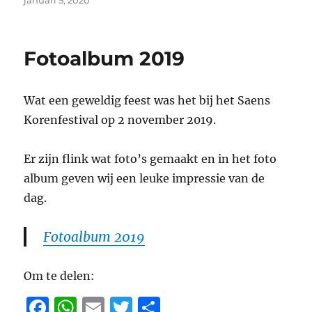
c
at
ai
it
e
januari 5, 2020
op
e
s
l
te
n
b
A
r
Fotoalbum 2019
o
p
o
p
Wat een geweldig feest was het bij het Saens
k
Korenfestival op 2 november 2019.
Er zijn flink wat foto’s gemaakt en in het foto
album geven wij een leuke impressie van de
dag.
Fotoalbum 2019
Om te delen:
F
W
E
T
D