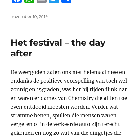
a
h
m
w
el
c
at
ai
it
e
Geplaatst
november 10, 2019
op
e
s
l
te
n
b
A
r
Het festival – the day
o
p
after
o
p
k
De weergoden zaten ons niet helemaal mee en
ondanks de positieve voorspelling van toch wel
zonnig en 15graden, was het bij tijden flink nat
en waren er dames van Chemistry die af ten toe
even ontdooid moesten worden. Verder wat
stramme benen, spullen die mensen waren
vergeten of in de verkeerde auto zijn terecht
gekomen en nog zo wat van die dingetjes die