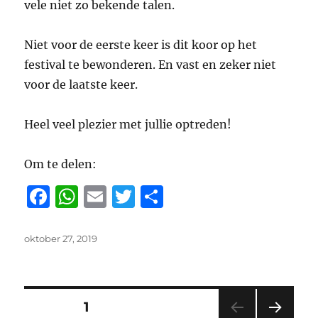
vele niet zo bekende talen.
Niet voor de eerste keer is dit koor op het
festival te bewonderen. En vast en zeker niet
voor de laatste keer.
Heel veel plezier met jullie optreden!
Om te delen:
F
W
E
T
D
a
h
m
w
el
c
at
ai
it
e
Geplaatst
oktober 27, 2019
op
e
s
l
te
n
b
A
r
Berichten
o
p
PAGINA
1