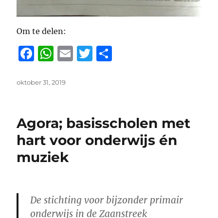
Om te delen:
F
W
E
T
D
a
h
m
w
el
c
at
ai
it
e
Geplaatst
oktober 31, 2019
op
e
s
l
te
n
b
A
r
Agora; basisscholen met
o
p
hart voor onderwijs én
o
p
muziek
k
De stichting voor bijzonder primair
onderwijs in de Zaanstreek