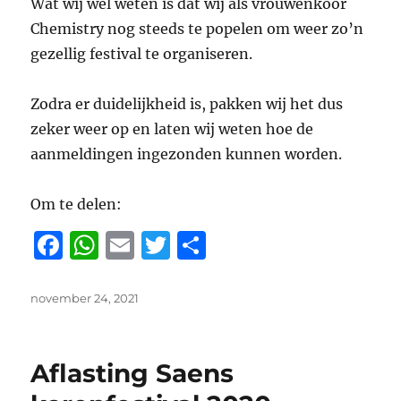
Wat wij wel weten is dat wij als vrouwenkoor
Chemistry nog steeds te popelen om weer zo’n
gezellig festival te organiseren.
Zodra er duidelijkheid is, pakken wij het dus
zeker weer op en laten wij weten hoe de
aanmeldingen ingezonden kunnen worden.
Om te delen:
F
W
E
T
D
a
h
m
w
el
c
at
ai
it
e
Geplaatst
november 24, 2021
op
e
s
l
te
n
b
A
r
Aflasting Saens
o
p