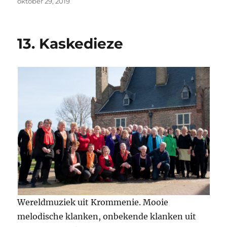
c
at
ai
it
e
Geplaatst
oktober 29, 2019
op
e
s
l
te
n
b
A
r
13. Kaskedieze
o
p
o
p
k
Wereldmuziek uit Krommenie. Mooie
melodische klanken, onbekende klanken uit