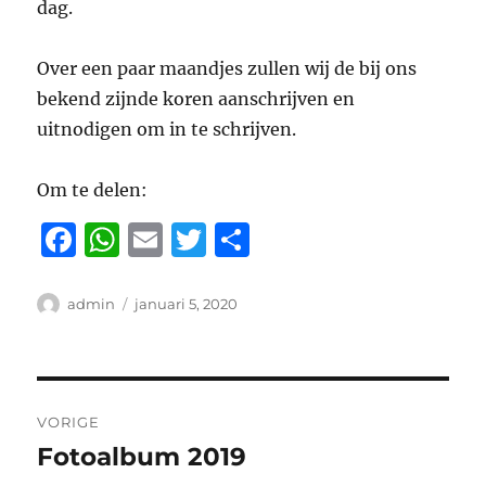
dag.
Over een paar maandjes zullen wij de bij ons
bekend zijnde koren aanschrijven en
uitnodigen om in te schrijven.
Om te delen:
F
W
E
T
D
a
h
m
w
el
c
at
ai
it
e
Auteur
Geplaatst
admin
januari 5, 2020
op
e
s
l
te
n
b
A
r
Bericht
o
p
VORIGE
o
p
navigatie
Fotoalbum 2019
Vorig
k
bericht: