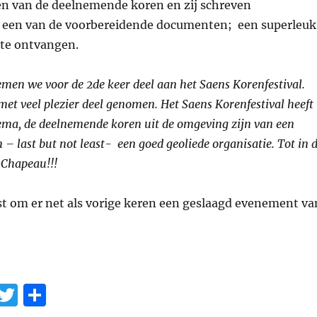
en van de deelnemende koren en zij schreven
 een van de voorbereidende documenten; een superleuk
te ontvangen.
nemen we voor de 2de keer deel aan het Saens Korenfestival.
et veel plezier deel genomen. Het Saens Korenfestival heeft
hema, de deelnemende koren uit de omgeving zijn van een
 – last but not least- een goed geoliede organisatie. Tot in 
 Chapeau!!!
st om er net als vorige keren een geslaagd evenement va
E
T
D