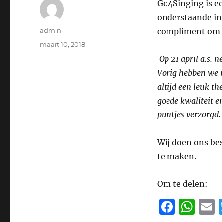
Go4Singing is e
onderstaande in
Auteur
admin
compliment om 
Geplaatst
maart 10, 2018
op
Op 21 april a.s. 
Vorig hebben we m
altijd een leuk t
goede kwaliteit en
puntjes verzorgd.
Wij doen ons be
te maken.
Om te delen:
F
W