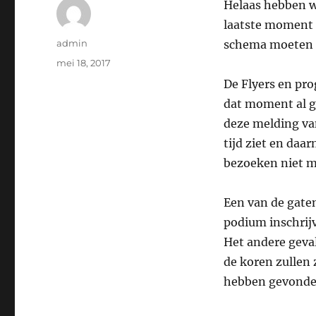
Helaas hebben w
laatste moment 
Auteur
admin
schema moeten 
Geplaatst
mei 18, 2017
op
De Flyers en p
dat moment al g
deze melding va
tijd ziet en daar
bezoeken niet m
Een van de gate
podium inschrij
Het andere geva
de koren zullen 
hebben gevonde