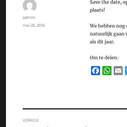
Save the date, o
plaats!
Auteur
admin
Geplaatst
mei 25, 2016
We hebben nog e
op
natuurlijk gaan 
als dit jaar.
Om te delen:
F
W
a
h
c
at
a
e
s
l
b
A
o
p
Bericht
VORIGE
o
p
navigatie