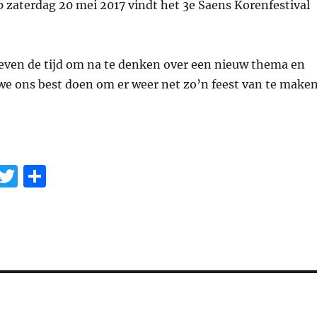
p zaterdag 20 mei 2017 vindt het 3e Saens Korenfestival
ven de tijd om na te denken over een nieuw thema en
we ons best doen om er weer net zo’n feest van te make
E
T
D
m
w
el
i
it
e
te
n
r