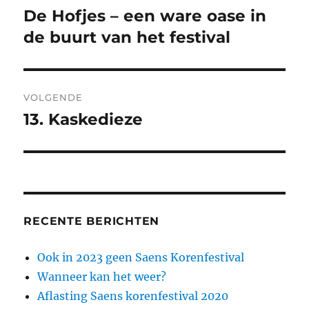
o
p
navigatie
De Hofjes – een ware oase in
Vorig
k
bericht:
de buurt van het festival
VOLGENDE
13. Kaskedieze
Volgend
bericht:
RECENTE BERICHTEN
Ook in 2023 geen Saens Korenfestival
Wanneer kan het weer?
Aflasting Saens korenfestival 2020