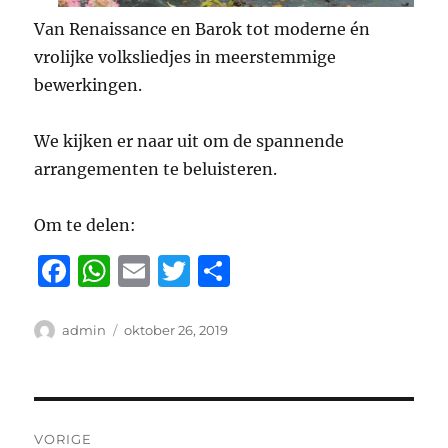
Van Renaissance en Barok tot moderne én
vrolijke volksliedjes in meerstemmige
bewerkingen.
We kijken er naar uit om de spannende
arrangementen te beluisteren.
Om te delen:
F
W
E
T
D
a
h
m
w
el
c
at
ai
it
e
Auteur
Geplaatst
admin
oktober 26, 2019
op
e
s
l
te
n
b
A
r
Bericht
o
p
VORIGE