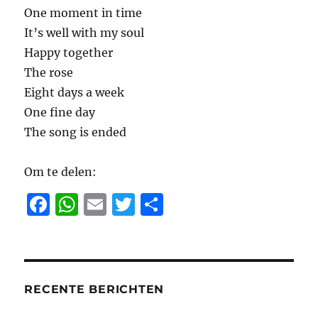
One moment in time
It’s well with my soul
Happy together
The rose
Eight days a week
One fine day
The song is ended
Om te delen:
F
W
E
T
D
a
h
m
w
el
c
at
ai
it
e
e
s
l
te
n
b
A
r
RECENTE BERICHTEN