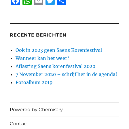
F
W
E
T
D
a
h
m
w
el
c
at
ai
it
e
e
s
l
te
n
b
A
r
RECENTE BERICHTEN
o
p
Ook in 2023 geen Saens Korenfestival
o
p
Wanneer kan het weer?
k
Aflasting Saens korenfestival 2020
7 November 2020 – schrijf het in de agenda!
Fotoalbum 2019
Powered by Chemistry
Contact