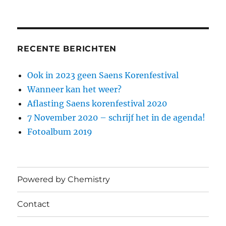
a
h
m
w
el
c
at
ai
it
e
e
s
l
te
n
b
A
r
RECENTE BERICHTEN
o
p
Ook in 2023 geen Saens Korenfestival
o
p
Wanneer kan het weer?
k
Aflasting Saens korenfestival 2020
7 November 2020 – schrijf het in de agenda!
Fotoalbum 2019
Powered by Chemistry
Contact