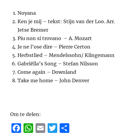
Noyana
Ken je mij – tekst: Stijn van der Loo. Arr.
Jetse Bremer
Piu non si trovano – A. Mozart
Je ne l’ose dire – Pierre Certon
Herbstlied – Mendelssohn/ Klingemann
Gabriëlla’s Song – Stefan Nilsson
Come again – Downland
Take me home – John Denver
Om te delen:
F
W
E
T
D