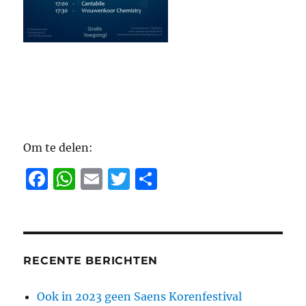
Om te delen:
F
W
E
T
D
a
h
m
w
el
c
at
ai
it
e
e
s
l
te
n
b
A
r
RECENTE BERICHTEN
o
p
Ook in 2023 geen Saens Korenfestival