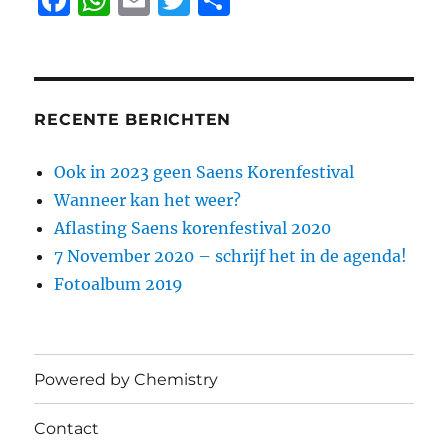
F
W
E
T
D
a
h
m
w
el
c
at
ai
it
e
e
s
l
te
n
b
A
r
RECENTE BERICHTEN
o
p
Ook in 2023 geen Saens Korenfestival
o
p
Wanneer kan het weer?
k
Aflasting Saens korenfestival 2020
7 November 2020 – schrijf het in de agenda!
Fotoalbum 2019
Powered by Chemistry
Contact