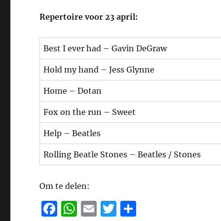
Repertoire voor 23 april:
Best I ever had – Gavin DeGraw
Hold my hand – Jess Glynne
Home – Dotan
Fox on the run – Sweet
Help – Beatles
Rolling Beatle Stones – Beatles / Stones
Om te delen:
F
W
E
T
D