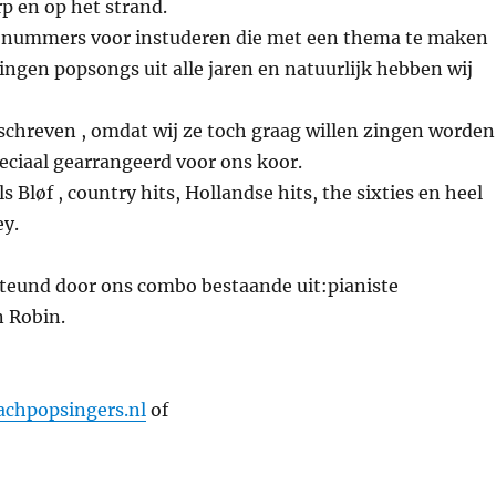
p en op het strand.
ij nummers voor instuderen die met een thema te maken
zingen popsongs uit alle jaren en natuurlijk hebben wij
schreven , omdat wij ze toch graag willen zingen worden
eciaal gearrangeerd voor ons koor.
 Bløf , country hits, Hollandse hits, the sixties en heel
ey.
teund door ons combo bestaande uit:pianiste
n Robin.
chpopsingers.nl
of