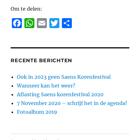
Om te delen:
F
W
E
T
D
a
h
m
w
el
c
at
ai
it
e
e
s
l
te
n
b
A
r
RECENTE BERICHTEN
o
p
Ook in 2023 geen Saens Korenfestival
o
p
Wanneer kan het weer?
k
Aflasting Saens korenfestival 2020
7 November 2020 – schrijf het in de agenda!
Fotoalbum 2019